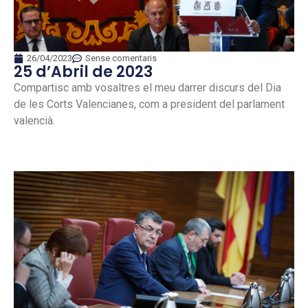
26/04/2023
Sense comentaris
25 d’Abril de 2023
Compartisc amb vosaltres el meu darrer discurs del Dia
de les Corts Valencianes, com a president del parlament
valencià.