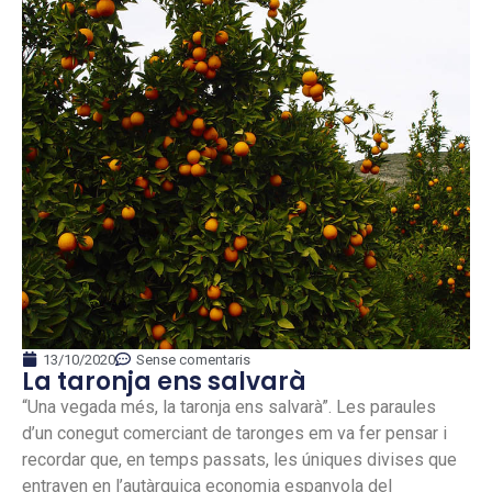
13/10/2020
Sense comentaris
La taronja ens salvarà
“Una vegada més, la taronja ens salvarà”. Les paraules
d’un conegut comerciant de taronges em va fer pensar i
recordar que, en temps passats, les úniques divises que
entraven en l’autàrquica economia espanyola del