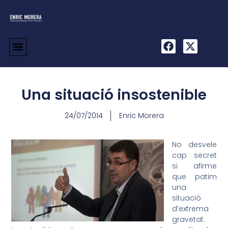
Una situació insostenible
24/07/2014
Enric Morera
No desvele
cap secret
si afirme
que patim
una
situació
d’extrema
gravetat.