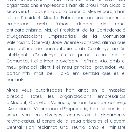
organitzacions empresarials han dit prou i han alçat la
seua veu. Un pas en la bona direcció. Més encara, li han
dit al President
Alberto
Fabra que no ens tornen a
embolicar amb falsos debats de ranci
anticatalanisme. Així, el President de la Confederació
d’Organitzacions Empresarials de la Comunitat
Valenciana (
Cierval
),
José
Vicente González, afirma que
una política de confrontació amb Catalunya no és
intel·ligent: «Catalunya és el primer client de la
Comunitat i el primer proveïdor». I afirma. «Jo, amb el
meu principal client i el meu principal proveïdor, vull
portar
-m’hi molt bé. I això em sembla que és el
normal».
Altres veus autoritzades han anat en la mateixa
direcció. Totes les organitzacions empresarials
d’Alacant, Castelló i València, les cambres de comerç,
l’Associació Valenciana d’Empresaris, han fet sentir la
seua veu en diverses entrevistes i documents
reivindicatius. El centre de la seua critica
es el
Govern
Central. Han reclamat una reunió amb el ministre