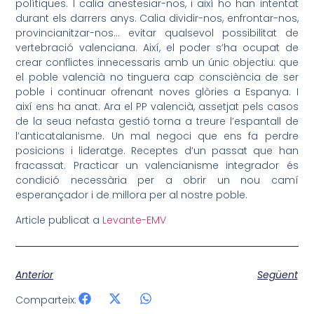
polítiques. I calia anestesiar-nos, i així ho han intentat
durant els darrers anys. Calia dividir-nos, enfrontar-nos,
provincianitzar
-nos
… evitar qualsevol possibilitat de
vertebració valenciana. Així, el poder s’ha ocupat de
crear conflictes innecessaris amb un únic objectiu: que
el poble valencià no tinguera cap consciència de ser
poble i continuar ofrenant noves glòries a Espanya. I
així ens ha anat. Ara el PP valencià, assetjat pels casos
de la seua nefasta gestió torna a treure l’espantall de
l’anticatalanisme. Un mal negoci que ens fa perdre
posicions i lideratge. Receptes d’un passat que han
fracassat. Practicar un valencianisme integrador és
condició necessària per a obrir un nou camí
esperançador i de millora per al nostre poble.
Article publicat a
Levante-EMV
Anterior
Següent
Comparteix: