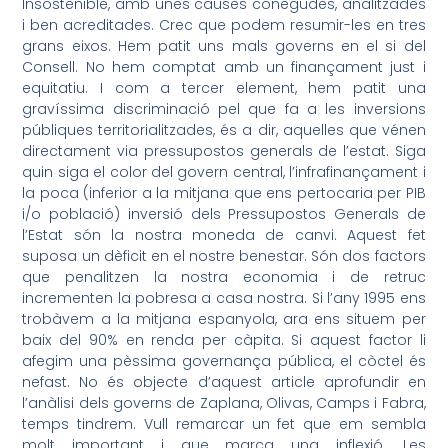
Insostenible, amb unes causes conegudes, analitzades
i ben acreditades. Crec que podem resumir-les en tres
grans eixos. Hem patit uns mals governs en el si del
Consell. No hem comptat amb un finançament just i
equitatiu. I com a tercer element, hem patit una
gravíssima discriminació pel que fa a les inversions
públiques territorialitzades, és a dir, aquelles que vénen
directament via pressupostos generals de l’estat. Siga
quin siga el color del govern central, l’
infrafinançament
i
la poca (inferior a la mitjana que ens pertocaria per PIB
i/o població) inversió dels Pressupostos Generals de
l’Estat són la nostra moneda de canvi. Aquest fet
suposa un dèficit en el nostre benestar.
Són dos factors
que penalitzen la nostra economia i de retruc
incrementen la pobresa a casa nostra. Si l’any 1995 ens
trobàvem a la mitjana espanyola, ara ens situem per
baix del 90% en renda per càpita. Si aquest factor li
afegim una pèssima governança pública, el còctel és
nefast. No és objecte d’aquest article aprofundir en
l’anàlisi dels governs de
Zaplana
,
Olivas
, Camps i Fabra,
temps tindrem. Vull remarcar un fet que em sembla
molt important i que marca una inflexió. Les