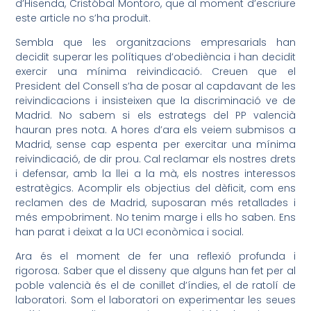
d’Hisenda,
Cristóbal
Montoro, que al moment d’escriure
este
article no s’ha produït.
Sembla que les organitzacions empresarials han
decidit superar les polítiques d’obediència i han decidit
exercir una mínima reivindicació. Creuen que el
President del Consell s’ha de posar al capdavant de les
reivindicacions i insisteixen que la discriminació ve de
Madrid. No sabem si els estrategs del PP valencià
hauran pres nota. A hores d’ara els veiem submisos a
Madrid, sense cap espenta per exercitar una mínima
reivindicació, de dir prou. Cal reclamar els nostres drets
i defensar, amb la llei a la mà, els nostres interessos
estratègics.
Acomplir
els objectius del dèficit, com ens
reclamen des de Madrid, suposaran més retallades i
més empobriment. No tenim marge i ells ho saben. Ens
han parat i deixat a la
UCI
econòmica i social.
Ara és el moment de fer una reflexió profunda i
rigorosa. Saber que el disseny que alguns han fet per al
poble valencià és el de conillet d’índies, el de ratolí de
laboratori. Som el laboratori on experimentar les seues