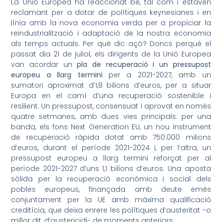
La Unió Europea ha reaccionat bé, tal com i estaven
reclamant per a dotar de polítiques keynesianes i en
línia amb la nova economia verda per a propiciar la
reindustrialització i adaptació de la nostra economia
als temps actuals. Per què dic açò? Doncs perquè el
passat dia 21 de juliol, els dirigents de la Unió Europea
van acordar un
pla de recuperació i un pressupost
europeu a llarg termini
per a 2021-2027, amb un
sumatori aproximat d’1,8 bilions d’euros, per a situar
Europa en el camí d’una recuperació sostenible i
resilient. Un pressupost, consensuat i aprovat en només
quatre setmanes, amb dues vies principals: per una
banda, els fons Next Generation EU, un nou instrument
de recuperació ràpida dotat amb 750.000 milions
d’euros, durant el període 2021-2024 i, per l’altra, un
pressupost europeu a llarg termini reforçat per al
període 2021-2027 d’uns 1,1 bilions d’euros. Una aposta
sòlida per la recuperació econòmica i social dels
pobles europeus, finançada amb deute emés
conjuntament per la UE amb màxima qualificació
creditícia, que deixa enrere les polítiques d’austeritat -o
millor dit, d’austericidi- de moments anteriors.