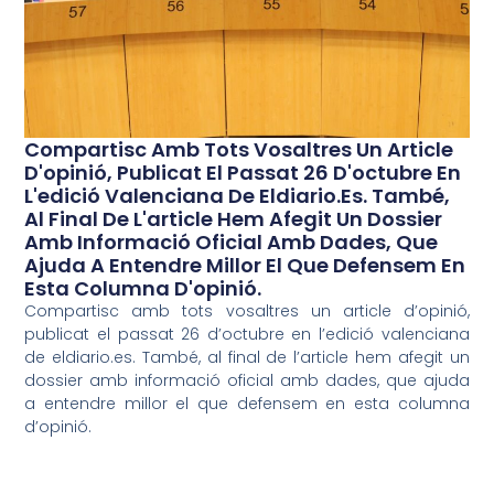
Compartisc Amb Tots Vosaltres Un Article
D'opinió, Publicat El Passat 26 D'octubre En
L'edició Valenciana De Eldiario.es. També,
Al Final De L'article Hem Afegit Un Dossier
Amb Informació Oficial Amb Dades, Que
Ajuda A Entendre Millor El Que Defensem En
Esta Columna D'opinió.
Compartisc amb tots vosaltres un article d’opinió,
publicat el passat 26 d’octubre en l’edició valenciana
de eldiario.es. També, al final de l’article hem afegit un
dossier amb informació oficial amb dades, que ajuda
a entendre millor el que defensem en esta columna
d’opinió.