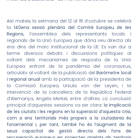
Així mateix, la setmana del 12 al 18 d’octubre se celebrà
la
140ena sessió plenària del Comitè Europeu de les
Regions,
l’assemblea dels representants locals i
regionals de la Unió Europea que dóna veu directa als
ens dins del marc institucional de la UE. Es van dur a
terme diversos debats i discussions polítiques al
voltant dels mecanismes de resposta de la Unió
Europea enfront de la pandèmia del coronavirus,
articulats al voltant de la publicació del
Baròmetre local
i regional anual
amb la participació de la presidenta de
la Comissió Europea, Ursula von der Leyen, i la
intervenció de la cancellera de la República Federal
d’Alemanya, Angela Merkel, entre d’altres. La conclusió
principal d’aquestes sessions va ser clara
: la implicació
de les ciutats i les regions en la superació d’aquesta crisi,
com a ens territorials més propers a la ciutadania és
fonamental i, per tant, també ho és l’augment de la
seua capacitat de gestió directa dels fons de
recuperació europeus en projectes arrelats als territoris