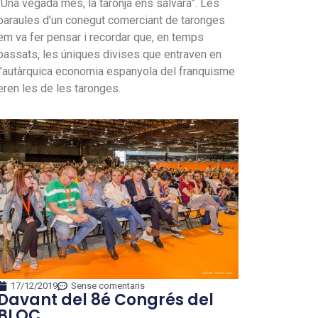
“Una vegada més, la taronja ens salvarà”. Les
paraules d’un conegut comerciant de taronges
em va fer pensar i recordar que, en temps
passats, les úniques divises que entraven en
l’autàrquica economia espanyola del franquisme
eren les de les taronges.
17/12/2019
Sense comentaris
Davant del 8é Congrés del
BLOC