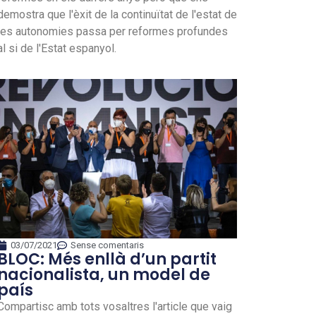
demostra que l'èxit de la continuïtat de l'estat de
les autonomies passa per reformes profundes
al si de l'Estat espanyol.
03/07/2021
Sense comentaris
BLOC: Més enllà d’un partit
nacionalista, un model de
país
Compartisc amb tots vosaltres l'article que vaig