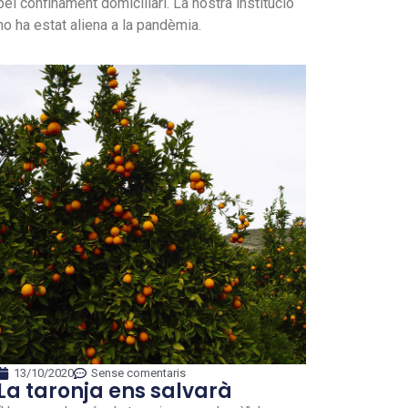
pel confinament domiciliari. La nostra institució
no ha estat aliena a la pandèmia.
13/10/2020
Sense comentaris
La taronja ens salvarà