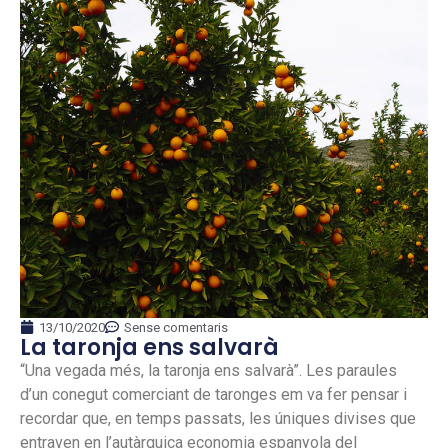
13/10/2020
Sense comentaris
La taronja ens salvarà
“Una vegada més, la taronja ens salvarà”. Les paraules
d’un conegut comerciant de taronges em va fer pensar i
recordar que, en temps passats, les úniques divises que
entraven en l’autàrquica economia espanyola del