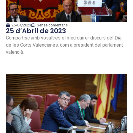
26/04/2023
Sense comentaris
25 d’Abril de 2023
Compartisc amb vosaltres el meu darrer discurs del Dia
de les Corts Valencianes, com a president del parlament
valencià.