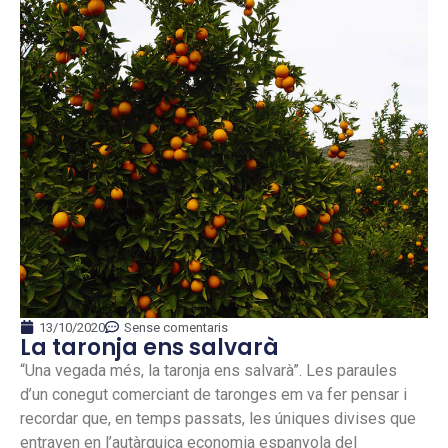
13/10/2020
Sense comentaris
La taronja ens salvarà
“Una vegada més, la taronja ens salvarà”. Les paraules
d’un conegut comerciant de taronges em va fer pensar i
recordar que, en temps passats, les úniques divises que
entraven en l’autàrquica economia espanyola del