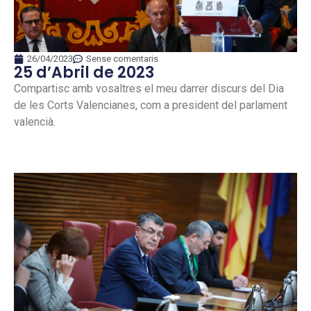
26/04/2023
Sense comentaris
25 d’Abril de 2023
Compartisc amb vosaltres el meu darrer discurs del Dia
de les Corts Valencianes, com a president del parlament
valencià.