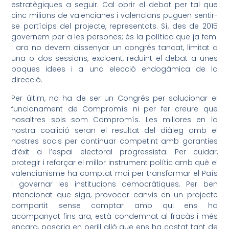
estratègiques a seguir. Cal obrir el debat per tal que
cinc milions de valencianes i valencians puguen sentir-
se partícips del projecte, representats. Sí, des de 2015
governem per a les persones; és la política que ja fem.
I ara no devem dissenyar un congrés tancat, limitat a
una o dos sessions, excloent, reduint el debat a unes
poques idees i a una elecció endogàmica de la
direcció.
Per últim, no ha de ser un Congrés per solucionar el
funcionament de Compromís ni per fer creure que
nosaltres sols som Compromís. Les millores en la
nostra coalició seran el resultat del diàleg amb el
nostres socis per continuar competint amb garanties
d’èxit a l’espai electoral progressista. Per cuidar,
protegir i reforçar el millor instrument polític amb què el
valencianisme ha comptat mai per transformar el País
i governar les institucions democràtiques. Per ben
intencionat que siga, provocar canvis en un projecte
compartit sense comptar amb qui ens ha
acompanyat fins ara, està condemnat al fracàs i més
encara, posaria en perill allò que ens ha costat tant de