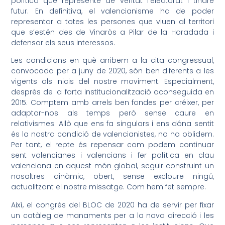
política que represente de veritat l’electorat i tindre
futur. En definitiva, el valencianisme ha de poder
representar a totes les persones que viuen al territori
que s’estén des de Vinaròs a Pilar de la Horadada i
defensar els seus interessos.
Les condicions en què arribem a la cita congressual,
convocada per a juny de 2020, són ben diferents a les
vigents als inicis del nostre moviment. Especialment,
després de la forta institucionalització aconseguida en
2015. Comptem amb arrels ben fondes per créixer, per
adaptar-nos als temps però sense caure en
relativismes. Allò que ens fa singulars i ens dóna sentit
és la nostra condició de valencianistes, no ho oblidem.
Per tant, el repte és repensar com podem continuar
sent valencianes i valencians i fer política en clau
valenciana en aquest món global, seguir construint un
nosaltres dinàmic, obert, sense excloure ningú,
actualitzant el nostre missatge. Com hem fet sempre.
Així, el congrés del BLOC de 2020 ha de servir per fixar
un catàleg de manaments per a la nova direcció i les