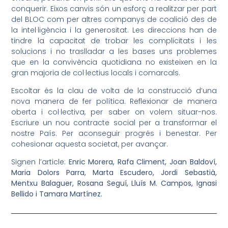
conquerir. Eixos canvis són un esforç a realitzar per part
del BLOC com per altres companys de coalició des de
la intel·ligència i la generositat. Les direccions han de
tindre la capacitat de trobar les complicitats i les
solucions i no traslladar a les bases uns problemes
que en la convivència quotidiana no existeixen en la
gran majoria de col·lectius locals i comarcals.
Escoltar és la clau de volta de la construcció d’una
nova manera de fer política. Reflexionar de manera
oberta i col·lectiva, per saber on volem situar-nos.
Escriure un nou contracte social per a transformar el
nostre País. Per aconseguir progrés i benestar. Per
cohesionar aquesta societat, per avançar.
Signen l’article:
Enric Morera, Rafa Climent, Joan Baldoví,
Maria Dolors Parra, Marta Escudero, Jordi Sebastià,
Mentxu Balaguer, Rosana Seguí, Lluís M. Campos, Ignasi
Bellido i Tamara Martínez.