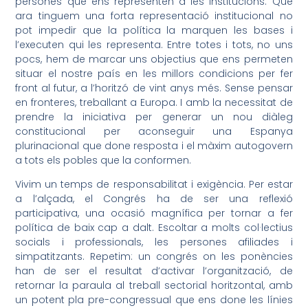
persones que ens representen a les institucions. Que
ara tinguem una forta representació institucional no
pot impedir que la política la marquen les bases i
l’executen qui les representa. Entre totes i tots, no uns
pocs, hem de marcar uns objectius que ens permeten
situar el nostre país en les millors condicions per fer
front al futur, a l’horitzó de vint anys més. Sense pensar
en fronteres, treballant a Europa. I amb la necessitat de
prendre la iniciativa per generar un nou diàleg
constitucional per aconseguir una Espanya
plurinacional que done resposta i el màxim autogovern
a tots els pobles que la conformen.
Vivim un temps de responsabilitat i exigència. Per estar
a l’alçada, el Congrés ha de ser una reflexió
participativa, una ocasió magnífica per tornar a fer
política de baix cap a dalt. Escoltar a molts col·lectius
socials i professionals, les persones afiliades i
simpatitzants. Repetim: un congrés on les ponències
han de ser el resultat d’activar l’organització, de
retornar la paraula al treball sectorial horitzontal, amb
un potent pla pre-congressual que ens done les línies