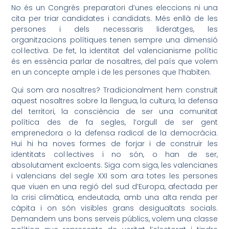
No és un Congrés preparatori d’unes eleccions ni una
cita per triar candidates i candidats. Més enllà de les
persones i dels necessaris lideratges, les
organitzacions polítiques tenen sempre una dimensió
col·lectiva. De fet, la identitat del valencianisme polític
és en essència parlar de nosaltres, del país que volem
en un concepte ample i de les persones que l’habiten.
Qui som ara nosaltres? Tradicionalment hem construït
aquest nosaltres sobre la llengua, la cultura, la defensa
del territori, la consciència de ser una comunitat
política des de fa segles, l’orgull de ser gent
emprenedora o la defensa radical de la democràcia.
Hui hi ha noves formes de forjar i de construir les
identitats col·lectives i no són, o han de ser,
absolutament excloents. Siga com siga, les valencianes
i valencians del segle XXI som ara totes les persones
que viuen en una regió del sud d’Europa, afectada per
la crisi climàtica, endeutada, amb una alta renda per
càpita i on són visibles grans desigualtats socials.
Demandem uns bons serveis públics, volem una classe