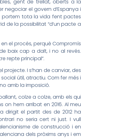
s, gent de trellat, oberts a la
er negociar el govern d’Espanya i
i portem tota la vida fent pactes
d de la possibilitat “d’un pacte a
s, en el procés, perquè Compromís
baix cap a dalt, i no al revés.
e repte principal”.
l projecte. I s’han de canviar, des
ocial útil, atractiu. Com fer més i
 no amb la imposició.
allant, colze a colze, amb els qui
s on hem arribat en 2016. Al meu
 dirigit el partit des de 2012 ha
trari no seria cert ni just. I vull
alencianisme de construcció i en
 valenciana dels pròxims anys i em