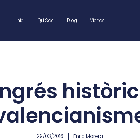
Inici
Qui Sóc
Blog
Videos
grés històric
valencianism
29/03/2016
Enric Morera