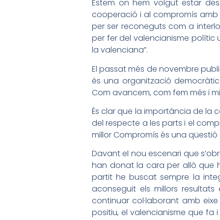
Estem on hem volgut estar des 
cooperació i al compromís amb al
per ser reconeguts com a interlo
per fer del valencianisme polític
la valenciana”.
El passat més de novembre public
és una organització democràtic
Com avancem, com fem més i millor
És clar que la importància de la c
del respecte a les parts i el comp
millor Compromís és una qüestió c
Davant el nou escenari que s’obri
han donat la cara per allò que 
partit he buscat sempre la integ
aconseguit els millors resultats d
continuar col·laborant amb eixe
positiu, el valencianisme que fa 