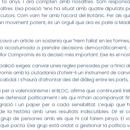
fa anys. I ara compten amb nosaltres. Som responsable
tres. Eixa posició “ens ha situat amb quatre diputats p
cutors. Com vam fer amb l’acord del Botànic. Per als qu
 un moviment potent, és un orgull que ara es parle a Madri
ava un article on sostenia que “Hem fallat en les forme
a acostumada a prendre decisions democràticament, de 
 Compromís és la decisió més important. Eixe és el nostr
oalició exigeix canviar unes regles pensades per a l’inici de
romís amb la ciutadania d’oferir-li un instrument de canvi s
abdal. I s’haurà d’afrontar des del diàleg entre les parts,
 per a valencianisme i el BLOC, afirme que continuaré treb
he defensat políticament i els qui m’han acompanyat fin
ració i un paper per a cada sensibilitat. L’equip que ha
e la història amb unes resultats indiscutibles. Dir el con
 grup de persones amb els que hi cal farem pinya. El v
i que pacta. Eixe grup està cridat a gestionar la política