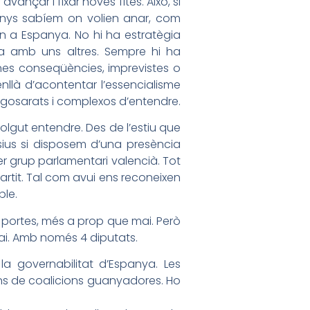
vançar i fixar noves fites. Això, si
anys sabíem on volien anar, com
rn a Espanya. No hi ha estratègia
-la amb uns altres. Sempre hi ha
unes conseqüències, imprevistes o
enllà d’acontentar l’essencialisme
s agosarats i complexos d’entendre.
 volgut entendre. Des de l’estiu que
sius si disposem d’una presència
er grup parlamentari valencià. Tot
partit. Tal com avui ens reconeixen
ble.
s portes, més a prop que mai. Però
mai. Amb només 4 diputats.
a governabilitat d’Espanya. Les
ns de coalicions guanyadores. Ho