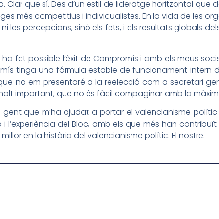
p. Clar que sí. Des d’un estil de lideratge horitzontal qu
tges més competitius i individualistes. En la vida de les or
 ni les percepcions, sinó els fets, i els resultats globals del
ha fet possible l’èxit de Compromís i amb els meus socis 
s tinga una fórmula estable de funcionament intern des 
ue no em presentaré a la reelecció com a secretari gene
 molt important, que no és fàcil compaginar amb la màxima 
 gent que m’ha ajudat a portar el valencianisme polític als
ó i l’experiència del Bloc, amb els que més han contribuït
llor en la història del valencianisme polític. El nostre.