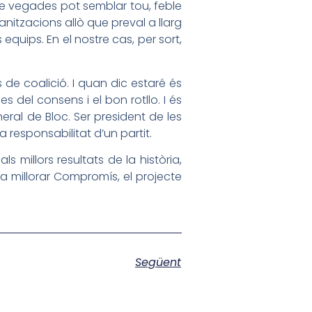
e de vegades pot semblar tou, feble
ganitzacions allò que preval a llarg
s equips. En el nostre cas, per sort,
de coalició. I quan dic estaré és
del consens i el bon rotllo. I és
ral de Bloc. Ser president de les
responsabilitat d’un partit.
 millors resultats de la història,
 a millorar Compromís, el projecte
Següent