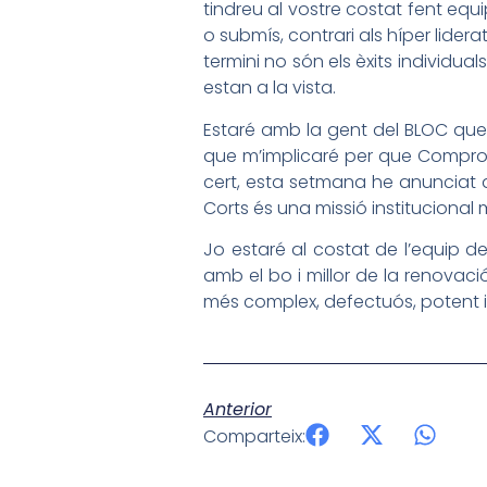
tindreu al vostre costat fent equi
o submís, contrari als híper lidera
termini no són els èxits individuals
estan a la vista.
Estaré amb la gent del BLOC que 
que m’implicaré per que Compromí
cert, esta setmana he anunciat q
Corts és una missió institucional
Jo estaré al costat de l’equip de
amb el bo i millor de la renovaci
més complex, defectuós, potent i mi
Anterior
Comparteix: