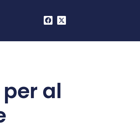
 per al
e