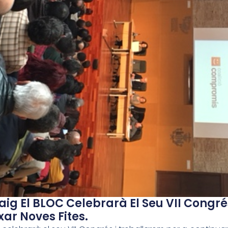
Maig El BLOC Celebrarà El Seu VII Congr
xar Noves Fites.