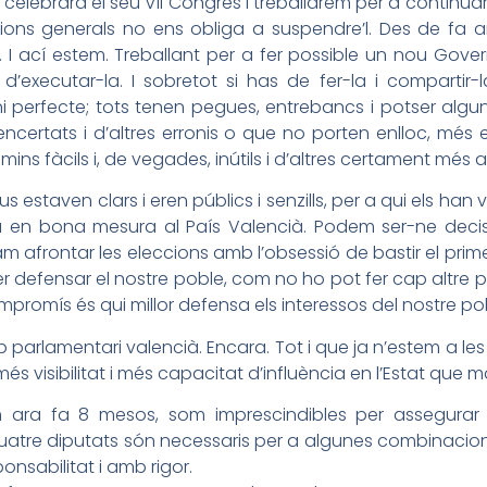
 celebrarà el seu VII Congrés i treballarem per a continuar a
ions generals no ens obliga a suspendre’l. Des de fa 
. I ací estem. Treballant per a fer possible un nou Gove
 d’executar-la. I sobretot si has de fer-la i compartir
, ni perfecte; tots tenen pegues, entrebancs i potser alg
encertats i d’altres erronis o que no porten enlloc, més 
camins fàcils i, de vegades, inútils i d’altres certament mé
s estaven clars i eren públics i senzills, per a qui els han
juga en bona mesura al País Valencià. Podem ser-ne deci
vam afrontar les eleccions amb l’obsessió de bastir el prim
per defensar el nostre poble, com no ho pot fer cap altre 
promís és qui millor defensa els interessos del nostre po
parlamentari valencià. Encara. Tot i que ja n’estem a le
 visibilitat i més capacitat d’influència en l’Estat que 
ara fa 8 mesos, som imprescindibles per assegurar l
atre diputats són necessaris per a algunes combinacio
onsabilitat i amb rigor.