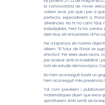
Els pròxims 21 i 22 de maig el BLOC
la convocatòria de noves elecc
volíem anar, per què i per a què
perfecta, especialment a l’hora
diferències. No hi ha camí fàcil
indesitjables. Però hi ha camins 
dels teus, els entusiastes. Hi ha 
Per a Espanya, els nostres objectiu
dèiem: “El futur de l’Estat es 
efectiva”. Per eixes dues raons, 
per acabar amb la invisibilitat i 
tots els estudis demoscòpics: Com
No hem aconseguit bastir un grup 
hem aconseguit més presència, més
Tal com prevèiem i publicàvem 
matemàtiques diuen que eixos qu
aprofitarem. Amb sentit de la resp