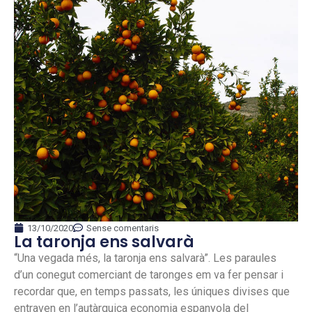
13/10/2020
Sense comentaris
La taronja ens salvarà
“Una vegada més, la taronja ens salvarà”. Les paraules
d’un conegut comerciant de taronges em va fer pensar i
recordar que, en temps passats, les úniques divises que
entraven en l’autàrquica economia espanyola del