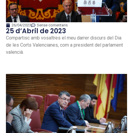
26/04/2023
Sense comentaris
25 d’Abril de 2023
Compartisc amb vosaltres el meu darrer discurs del Dia
de les Corts Valencianes, com a president del parlament
valencià.