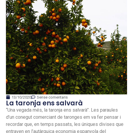
13/10/2020
Sense comentaris
La taronja ens salvarà
“Una vegada més, la taronja ens salvarà”. Les paraules
d’un conegut comerciant de taronges em va fer pensar i
recordar que, en temps passats, les úniques divises que
entraven en l’autàrquica economia espanyola del