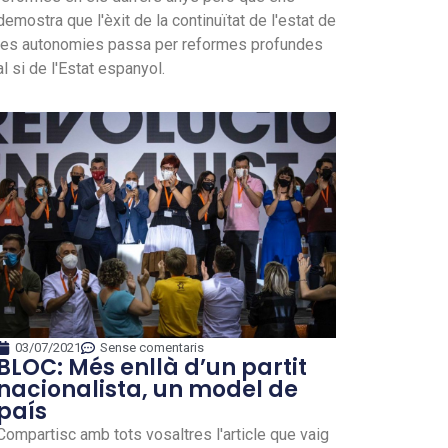
demostra que l'èxit de la continuïtat de l'estat de
les autonomies passa per reformes profundes
al si de l'Estat espanyol.
03/07/2021
Sense comentaris
BLOC: Més enllà d’un partit
nacionalista, un model de
país
Compartisc amb tots vosaltres l'article que vaig