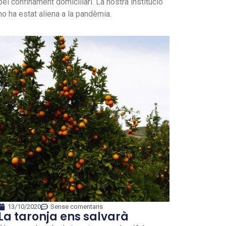
pel confinament domiciliari. La nostra institució
no ha estat aliena a la pandèmia.
13/10/2020
Sense comentaris
La taronja ens salvarà