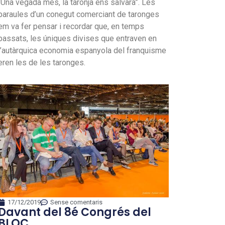
“Una vegada més, la taronja ens salvarà”. Les
paraules d’un conegut comerciant de taronges
em va fer pensar i recordar que, en temps
passats, les úniques divises que entraven en
l’autàrquica economia espanyola del franquisme
eren les de les taronges.
17/12/2019
Sense comentaris
Davant del 8é Congrés del
BLOC