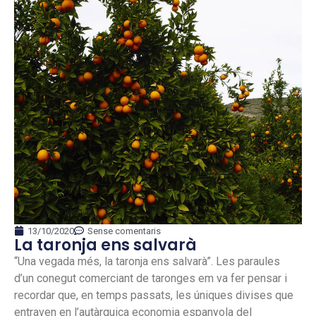
13/10/2020
Sense comentaris
La taronja ens salvarà
“Una vegada més, la taronja ens salvarà”. Les paraules
d’un conegut comerciant de taronges em va fer pensar i
recordar que, en temps passats, les úniques divises que
entraven en l’autàrquica economia espanyola del