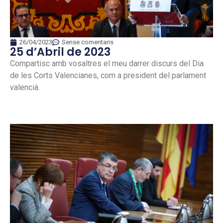
26/04/2023
Sense comentaris
25 d’Abril de 2023
Compartisc amb vosaltres el meu darrer discurs del Dia
de les Corts Valencianes, com a president del parlament
valencià.