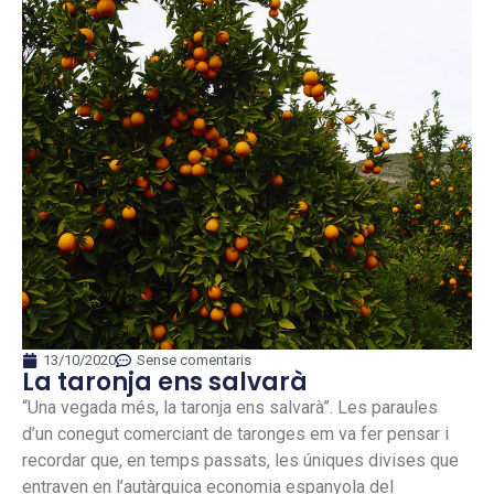
13/10/2020
Sense comentaris
La taronja ens salvarà
“Una vegada més, la taronja ens salvarà”. Les paraules
d’un conegut comerciant de taronges em va fer pensar i
recordar que, en temps passats, les úniques divises que
entraven en l’autàrquica economia espanyola del