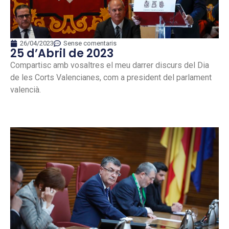
26/04/2023
Sense comentaris
25 d’Abril de 2023
Compartisc amb vosaltres el meu darrer discurs del Dia
de les Corts Valencianes, com a president del parlament
valencià.