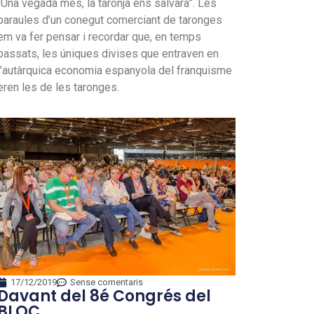
“Una vegada més, la taronja ens salvarà”. Les
paraules d’un conegut comerciant de taronges
em va fer pensar i recordar que, en temps
passats, les úniques divises que entraven en
l’autàrquica economia espanyola del franquisme
eren les de les taronges.
17/12/2019
Sense comentaris
Davant del 8é Congrés del
BLOC