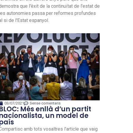
demostra que l'èxit de la continuïtat de l'estat de
les autonomies passa per reformes profundes
al si de l'Estat espanyol.
03/07/2021
Sense comentaris
BLOC: Més enllà d’un partit
nacionalista, un model de
país
Compartisc amb tots vosaltres l'article que vaig