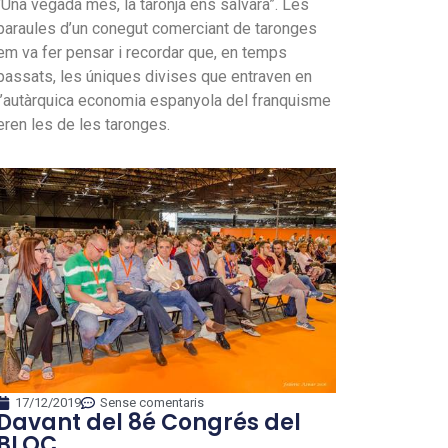
“Una vegada més, la taronja ens salvarà”. Les
paraules d’un conegut comerciant de taronges
em va fer pensar i recordar que, en temps
passats, les úniques divises que entraven en
l’autàrquica economia espanyola del franquisme
eren les de les taronges.
17/12/2019
Sense comentaris
Davant del 8é Congrés del
BLOC