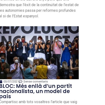
demostra que l'èxit de la continuïtat de l'estat de
les autonomies passa per reformes profundes
al si de l'Estat espanyol.
03/07/2021
Sense comentaris
BLOC: Més enllà d’un partit
nacionalista, un model de
país
Compartisc amb tots vosaltres l'article que vaig