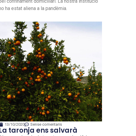
pel confinament domiciliari. La nostra institució
no ha estat aliena a la pandèmia.
13/10/2020
Sense comentaris
La taronja ens salvarà